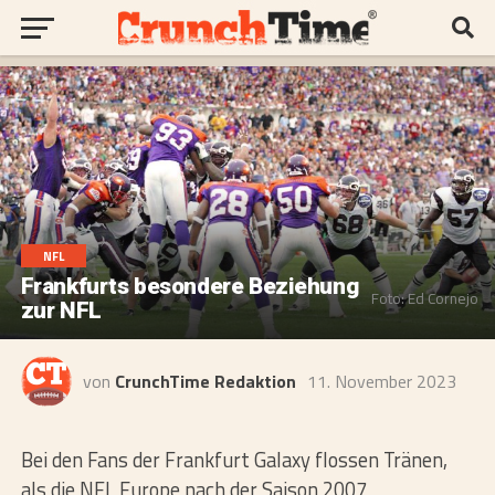
NFL
Frankfurts besondere Beziehung
Foto: Ed Cornejo
zur NFL
von
CrunchTime Redaktion
11. November 2023
Bei den Fans der Frankfurt Galaxy flossen Tränen,
als die NFL Europe nach der Saison 2007