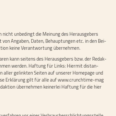
 nicht unbe­dingt die Mei­nung des Her­aus­ge­bers
keit von Angaben, Daten, Behaup­tungen etc. in den Bei­
­tion keine Ver­ant­wor­tung über­nehmen.
ren kann sei­tens des Her­aus­ge­bers bzw. der Redak­
men werden. Haf­tung für Links: Hiermit distan­
ten aller gelinkten Seiten auf unserer Home­page und
se Erklä­rung gilt für alle auf www​.crunchtime-mag​
dak­tion über­nehmen kei­nerlei Haf­tung für die hier
ver­fahren vor einer Ver­brau­cher­schlich­tungs­stelle