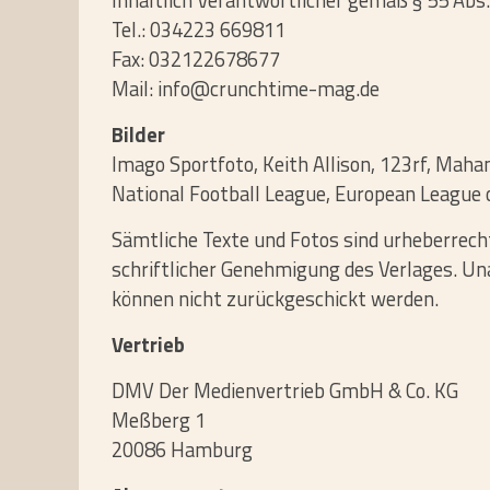
Inhaltlich Verantwortlicher gemäß § 55 Abs
Tel.: 034223 669811
Fax: 032122678677
Mail: info@crunchtime-mag.de
Bilder
Imago Sportfoto, Keith Allison, 123rf, Maha
National Football League, European League 
Sämt­liche Texte und Fotos sind urhe­ber­rech
schrift­li­cher Geneh­mi­gung des Ver­lages. U
können nicht zurück­ge­schickt werden.
Vertrieb
DMV Der Medienvertrieb GmbH & Co. KG
Meßberg 1
20086 Hamburg