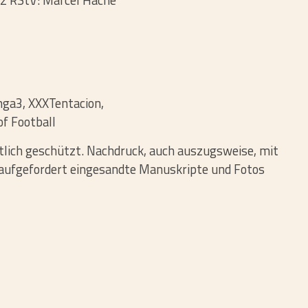
.2 RStV: Marcel Hache
nga3, XXXTentacion,
of Football
t­lich geschützt. Nach­druck, auch aus­zugs­weise, mit
nauf­ge­for­dert ein­ge­sandte Manu­skripte und Fotos