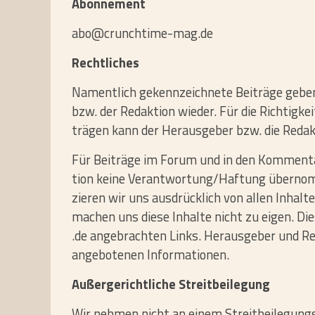
Abonnement
abo@crunchtime-mag.de
Rechtliches
Nament­lich gekenn­zeich­nete Bei­träge geben
bzw. der Redak­tion wieder. Für die Rich­tig­
trägen kann der Her­aus­geber bzw. die Redak
Für Bei­träge im Forum und in den Kom­men­ta
tion keine Verantwortung/​Haftung über­nom
zieren wir uns aus­drück­lich von allen Inhal
machen uns diese Inhalte nicht zu eigen. Die
.de ange­brachten Links. Her­aus­geber und Re
ange­bo­tenen Infor­ma­tionen.
Außer­ge­richt­liche Streit­bei­le­gung
Wir nehmen nicht an einem Streit­bei­le­gungs­