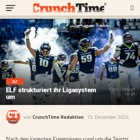
ELF
Foto: Stuttgart
ELF strukturiert ihr Ligasystem
Surge
um
von
CrunchTime Redaktion
15. Dezember 2024
Nach den jüngsten Ereignissen rund um die Teams