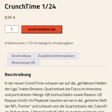
CrunchTime 1/24
8,95
€
CrunchTime
IN DEN WARENKORB
1/24
Menge
Artikelnummer:
CT0124
Kategorie:
Printausgaben
Beschreibung
Zusätzliche Informationen
Bewertungen (0)
Beschreibung
In der neuen CrunchTime schauen wir auf die „gefallenen Helden
der Liga“, haben Browns-Quarterback Joe Flacco im Interview
und porträtieren Vikings-QB Joshua Dobbs sowie Ravens-LB
Roquan Smith. Im Playbook tauchen wir ein in die „geheime Welt
der NFL-Punter“ und schauen uns die Quarterbacks der Zukunft
an. Neben dem „College Football“ gibt es zudem erstmals eine