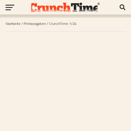
Startseite
/
Printausgaben
/ CrunchTime 1/24