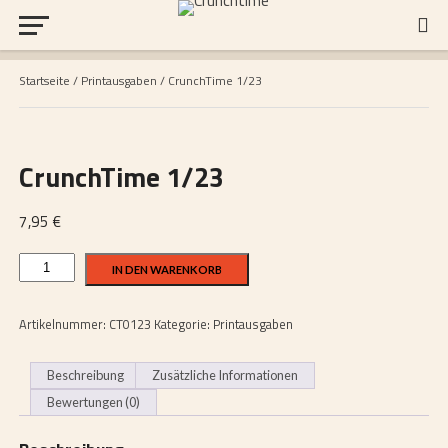
Startseite
/
Printausgaben
/ CrunchTime 1/23
CrunchTime 1/23
7,95
€
CrunchTime
IN DEN WARENKORB
1/23
Menge
Artikelnummer:
CT0123
Kategorie:
Printausgaben
Beschreibung
Zusätzliche Informationen
Bewertungen (0)