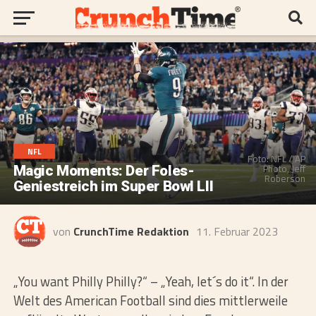
NFL
Foto: NFL / AP
Photo, Jeff
Magic Moments: Der Foles-
Roberson
Geniestreich im Super Bowl LII
von
CrunchTime Redaktion
11. Februar 2023
„You want Philly Philly?“ – „Yeah, let´s do it“. In der
Welt des American Football sind dies mittlerweile