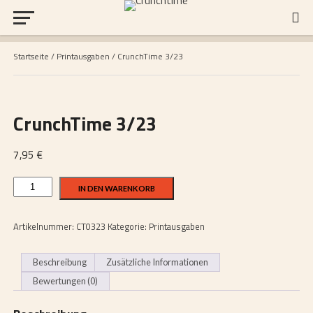
Startseite
/
Printausgaben
/ CrunchTime 3/23
CrunchTime 3/23
7,95
€
CrunchTime
IN DEN WARENKORB
3/23
Menge
Artikelnummer:
CT0323
Kategorie:
Printausgaben
Beschreibung
Zusätzliche Informationen
Bewertungen (0)