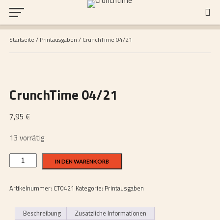
Startseite
/
Printausgaben
/ CrunchTime 04/21
CrunchTime 04/21
7,95
€
13 vorrätig
CrunchTime
IN DEN WARENKORB
04/21
Menge
Artikelnummer:
CT0421
Kategorie:
Printausgaben
Beschreibung
Zusätzliche Informationen