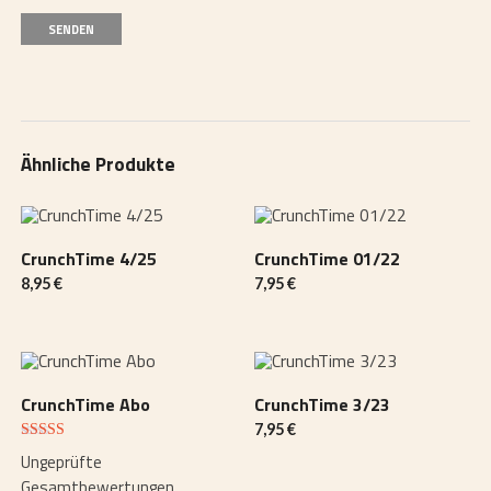
Ähnliche Produkte
CrunchTime 4/25
CrunchTime 01/22
8,95
€
7,95
€
CrunchTime Abo
CrunchTime 3/23
7,95
€
Bewertet
Ungeprüfte
mit
3.50
Gesamtbewertungen